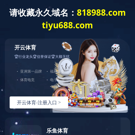
PRODUCT
我们一直致力于提供最好的质量和服务
首页
智慧市政
智慧市政
给水管线多功能漏损监测仪