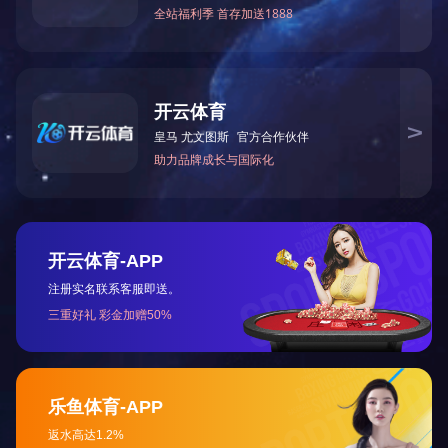
CopyRight ©2023问鼎中国有限公司官网All Rights Reserved
王经理:19353961387
地址：临沂经济技术开发区高效集约示范园区官庄路3号
工商营业执
照信
息公示
备案号：
鲁ICP备13017275号-5
开云(中国)Kaiyun·官方网站
|
安博站·官方版网站登录入口
|
开云手机站