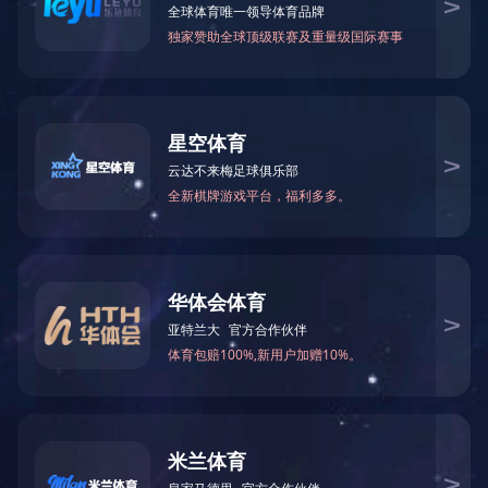
给水管线多功能漏损监测仪
给水管线多功能漏损监测仪
结合供水管网定量漏损分析模型，评估区域漏损情况，评
估地下空间安全情况